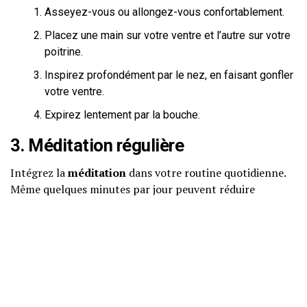
Asseyez-vous ou allongez-vous confortablement.
Placez une main sur votre ventre et l’autre sur votre
poitrine.
Inspirez profondément par le nez, en faisant gonfler
votre ventre.
Expirez lentement par la bouche.
3. Méditation régulière
Intégrez la
méditation
dans votre routine quotidienne.
Même quelques minutes par jour peuvent réduire
l’anxiété et le stress.
4. Habitudes de sommeil saines
Maintenez un horaire de sommeil régulier. Un bon
sommeil est crucial pour le bien-être mental.