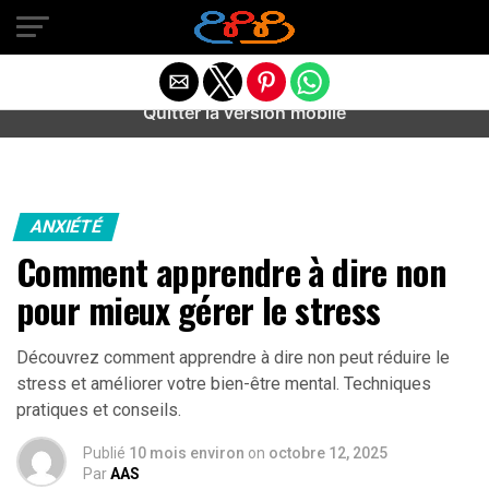
Warning
: preg_match(): Unknown modifier '/' in
/home/u589487443/domains/aideanxietestress.fr/public_h
content/plugins/idev-post-views/includes/class-bots.php
on line
130
Quitter la version mobile
ANXIÉTÉ
Comment apprendre à dire non
pour mieux gérer le stress
Découvrez comment apprendre à dire non peut réduire le
stress et améliorer votre bien-être mental. Techniques
pratiques et conseils.
Publié
10 mois environ
on
octobre 12, 2025
Par
AAS