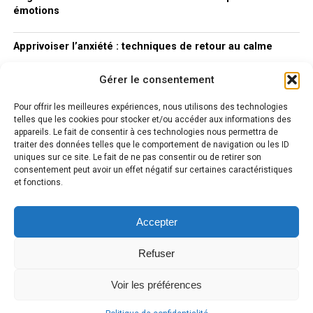
émotions
Apprivoiser l’anxiété : techniques de retour au calme
Gérer le consentement
Comprendre l’anxiété : Un phénomène complexe à
explorer
Pour offrir les meilleures expériences, nous utilisons des technologies
telles que les cookies pour stocker et/ou accéder aux informations des
appareils. Le fait de consentir à ces technologies nous permettra de
traiter des données telles que le comportement de navigation ou les ID
uniques sur ce site. Le fait de ne pas consentir ou de retirer son
consentement peut avoir un effet négatif sur certaines caractéristiques
et fonctions.
Accepter
ACCUEIL
A PROPOS
THÉMATIQUES
RECHERCHES ET ÉTUDES RÉCENTES
Refuser
CONTACT
Voir les préférences
Copyright © 2025 Aide anxiété stress By Idevart.fr