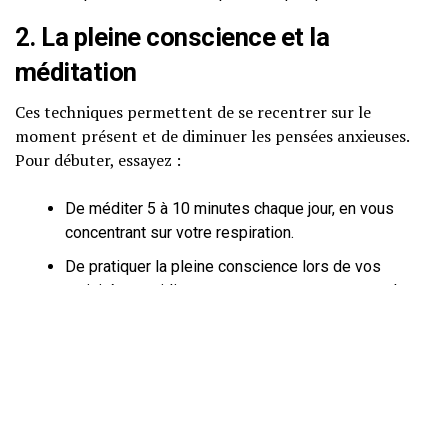
2. La pleine conscience et la
méditation
Ces techniques permettent de se recentrer sur le
moment présent et de diminuer les pensées anxieuses.
Pour débuter, essayez :
De méditer 5 à 10 minutes chaque jour, en vous
concentrant sur votre respiration.
De pratiquer la pleine conscience lors de vos
activités quotidiennes, comme manger ou marcher.
3. L’exercice physique
Un exercice régulier aide à libérer des endorphines,
améliorant ainsi l’humeur. Intégrez :
Des promenades quotidiennes de 30 minutes.