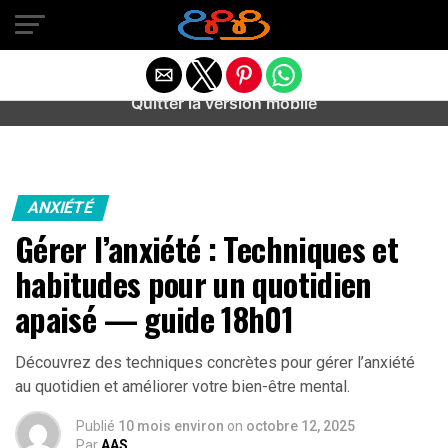
Warning
: preg_match(): Unknown modifier '/' in
/home/u589487443/domains/aideanxietestress.fr/public_h
content/plugins/idev-post-views/includes/class-bots.php
on line
130
Quitter la version mobile
ANXIÉTÉ
Gérer l’anxiété : Techniques et
habitudes pour un quotidien
apaisé — guide 18h01
Découvrez des techniques concrètes pour gérer l’anxiété
au quotidien et améliorer votre bien-être mental.
Publié
10 mois environ
on
octobre 12, 2025
Par
AAS