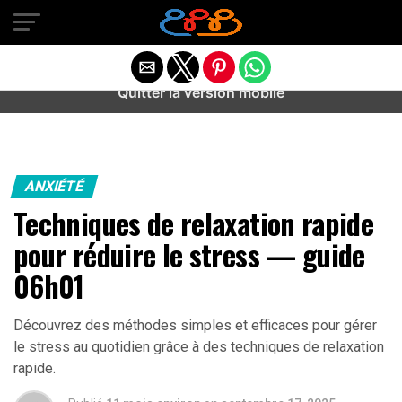
Warning
: preg_match(): Unknown modifier '/' in
/home/u589487443/domains/aideanxietestress.fr/public_h
content/plugins/idev-post-views/includes/class-bots.php
on line
130
Quitter la version mobile
ANXIÉTÉ
Techniques de relaxation rapide
pour réduire le stress — guide
06h01
Découvrez des méthodes simples et efficaces pour gérer
le stress au quotidien grâce à des techniques de relaxation
rapide.