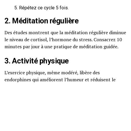
Répétez ce cycle 5 fois.
2. Méditation régulière
Des études montrent que la méditation régulière diminue
le niveau de cortisol, l’hormone du stress. Consacrez 10
minutes par jour à une pratique de méditation guidée.
3. Activité physique
L’exercice physique, même modéré, libère des
endorphines qui améliorent l’humeur et réduisent le
stress. Une simple promenade peut faire des merveilles.
4. Techniques de pleine conscience
Utiliser des techniques de pleine conscience aide à se
concentrer sur le moment présent, réduisant ainsi
l’anxiété. Essayez de vous concentrer sur vos sensations