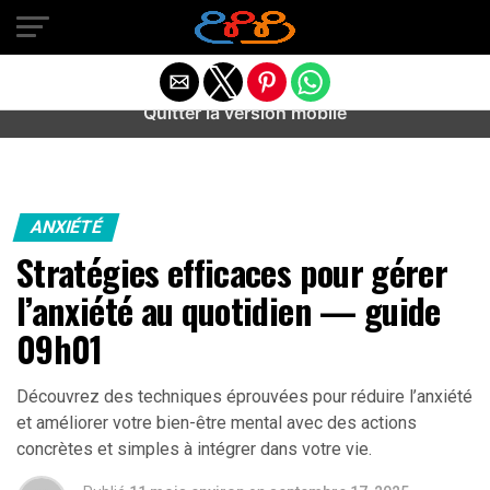
Warning
: preg_match(): Unknown modifier '/' in
/home/u589487443/domains/aideanxietestress.fr/public_h
content/plugins/idev-post-views/includes/class-bots.php
on line
130
Quitter la version mobile
ANXIÉTÉ
Stratégies efficaces pour gérer
l’anxiété au quotidien — guide
09h01
Découvrez des techniques éprouvées pour réduire l’anxiété
et améliorer votre bien-être mental avec des actions
concrètes et simples à intégrer dans votre vie.