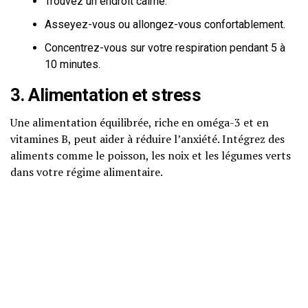
Trouvez un endroit calme.
Asseyez-vous ou allongez-vous confortablement.
Concentrez-vous sur votre respiration pendant 5 à
10 minutes.
3. Alimentation et stress
Une alimentation équilibrée, riche en oméga-3 et en
vitamines B, peut aider à réduire l’anxiété. Intégrez des
aliments comme le poisson, les noix et les légumes verts
dans votre régime alimentaire.
4. Thérapies cognitivo-
comportementales
Les TCC sont efficaces pour traiter l’anxiété en modifiant
les pensées négatives. Considérez une consultation avec
un professionnel si vous souhaitez explorer cette option.