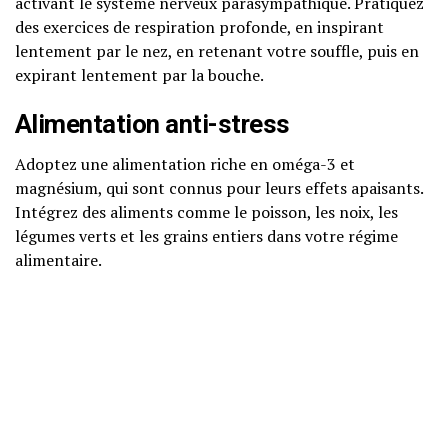
activant le système nerveux parasympathique. Pratiquez
des exercices de respiration profonde, en inspirant
lentement par le nez, en retenant votre souffle, puis en
expirant lentement par la bouche.
Alimentation anti-stress
Adoptez une alimentation riche en oméga-3 et
magnésium, qui sont connus pour leurs effets apaisants.
Intégrez des aliments comme le poisson, les noix, les
légumes verts et les grains entiers dans votre régime
alimentaire.
Thérapie cognitivo-
comportementale (TCC)
Les techniques de TCC se sont révélées efficaces pour
traiter l’anxiété et la dépression. Considérez la possibilité
de consulter un professionnel formé à ces méthodes.