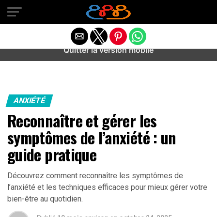
Warning
: preg_match(): Unknown modifier '/' in
/home/u589487443/domains/aideanxietestress.fr/public_h
content/plugins/idev-post-views/includes/class-bots.php
on line
130
Quitter la version mobile
ANXIÉTÉ
Reconnaître et gérer les
symptômes de l’anxiété : un
guide pratique
Découvrez comment reconnaître les symptômes de
l’anxiété et les techniques efficaces pour mieux gérer votre
bien-être au quotidien.