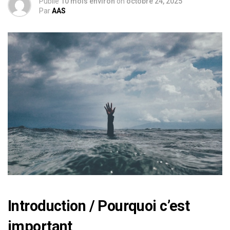
Publié
10 mois environ
on
octobre 24, 2025
Par
AAS
Introduction / Pourquoi c’est
important