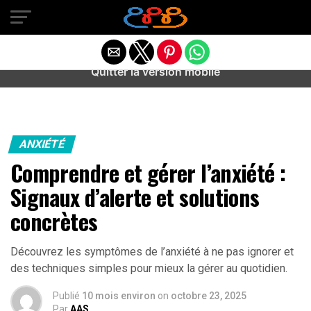
Warning
: preg_match(): Unknown modifier '/' in
/home/u589487443/domains/aideanxietestress.fr/public_h
content/plugins/idev-post-views/includes/class-bots.php
on line
130
Quitter la version mobile
ANXIÉTÉ
Comprendre et gérer l’anxiété :
Signaux d’alerte et solutions
concrètes
Découvrez les symptômes de l’anxiété à ne pas ignorer et
des techniques simples pour mieux la gérer au quotidien.
Publié
10 mois environ
on
octobre 23, 2025
Par
AAS