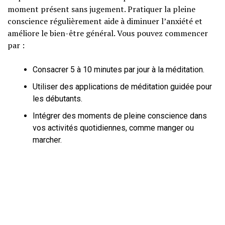
moment présent sans jugement. Pratiquer la pleine
conscience régulièrement aide à diminuer l’anxiété et
améliore le bien-être général. Vous pouvez commencer
par :
Consacrer 5 à 10 minutes par jour à la méditation.
Utiliser des applications de méditation guidée pour
les débutants.
Intégrer des moments de pleine conscience dans
vos activités quotidiennes, comme manger ou
marcher.
3. Exercice physique
Des études montrent que l’exercice physique régulier
réduit significativement les symptômes d’anxiété et de
dépression. Même une marche rapide de 30 minutes peut
faire une grande différence.