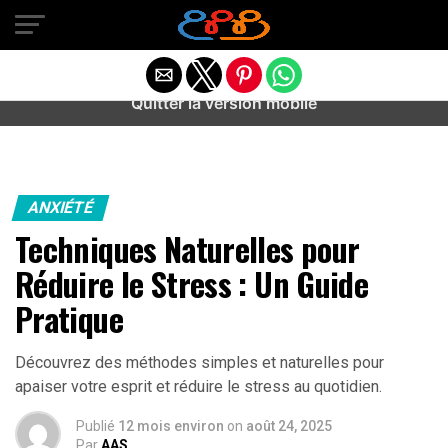
Warning
: preg_match(): Unknown modifier '/' in
/home/u589487443/domains/aideanxietestress.fr/public_h
content/plugins/idev-post-views/includes/class-bots.php
on line
130
Quitter la version mobile
ANXIÉTÉ
Techniques Naturelles pour
Réduire le Stress : Un Guide
Pratique
Découvrez des méthodes simples et naturelles pour
apaiser votre esprit et réduire le stress au quotidien.
Publié
12 mois environ
on
août 24, 2025
Par
AAS