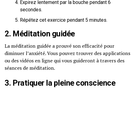
Expirez lentement par la bouche pendant 6
secondes.
Répétez cet exercice pendant 5 minutes.
2. Méditation guidée
La méditation guidée a prouvé son efficacité pour
diminuer l’anxiété. Vous pouvez trouver des applications
ou des vidéos en ligne qui vous guideront à travers des
séances de méditation.
3. Pratiquer la pleine conscience
La pleine conscience consiste à porter attention au
moment présent. Vous pouvez l’intégrer dans votre
quotidien en vous concentrant sur vos sensations, vos
pensées et vos émotions sans jugement.
4. Alimentation équilibrée