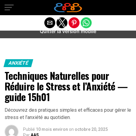
Warning
: preg_match(): Unknown modifier '/' in
/home/u589487443/domains/aideanxietestress.fr/public_h
content/plugins/idev-post-views/includes/class-bots.php
on line
130
Quitter la version mobile
ANXIÉTÉ
Techniques Naturelles pour
Réduire le Stress et l’Anxiété —
guide 15h01
Découvrez des pratiques simples et efficaces pour gérer le
stress et l’anxiété au quotidien.
Publié
10 mois environ
on
octobre 20, 2025
Par
AAS