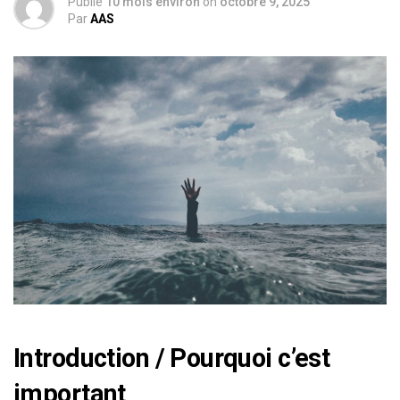
Publié
10 mois environ
on
octobre 9, 2025
Par
AAS
Introduction / Pourquoi c’est
important