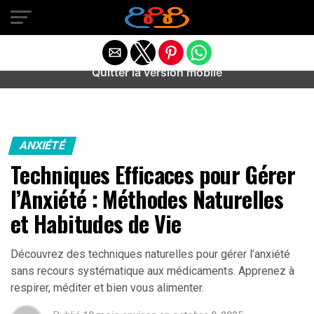
Warning
: preg_match(): Unknown modifier '/' in
/home/u589487443/domains/aideanxietestress.fr/public_h
content/plugins/idev-post-views/includes/class-bots.php
on line
130
Quitter la version mobile
ANXIÉTÉ
Techniques Efficaces pour Gérer
l’Anxiété : Méthodes Naturelles
et Habitudes de Vie
Découvrez des techniques naturelles pour gérer l’anxiété
sans recours systématique aux médicaments. Apprenez à
respirer, méditer et bien vous alimenter.