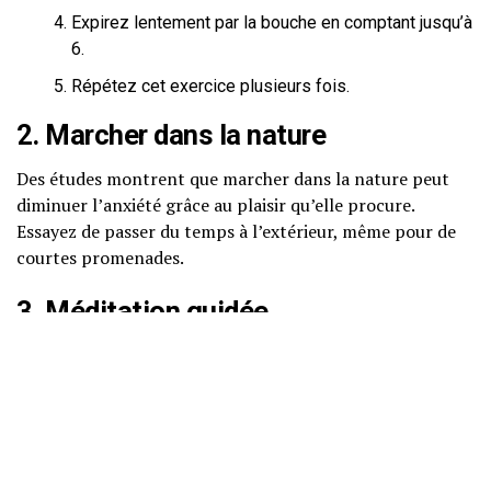
Expirez lentement par la bouche en comptant jusqu’à
6.
Répétez cet exercice plusieurs fois.
2. Marcher dans la nature
Des études montrent que marcher dans la nature peut
diminuer l’anxiété grâce au plaisir qu’elle procure.
Essayez de passer du temps à l’extérieur, même pour de
courtes promenades.
3. Méditation guidée
La méditation guidée peut être particulièrement
bénéfique pour ceux qui souffrent d’anxiété sociale. Des
applications et des vidéos en ligne offrent des sessions
adaptées pour favoriser la pleine conscience et la
relaxation.