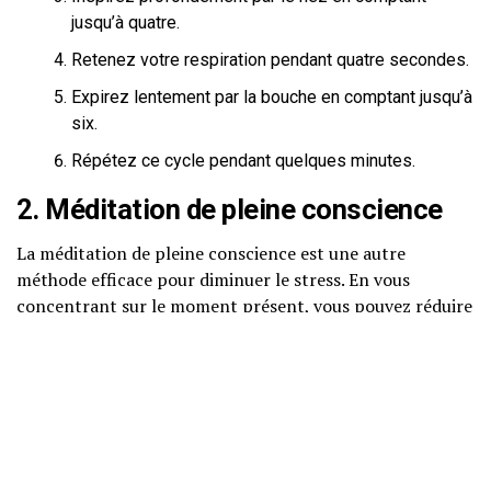
jusqu’à quatre.
Retenez votre respiration pendant quatre secondes.
Expirez lentement par la bouche en comptant jusqu’à
six.
Répétez ce cycle pendant quelques minutes.
2. Méditation de pleine conscience
La méditation de pleine conscience est une autre
méthode efficace pour diminuer le stress. En vous
concentrant sur le moment présent, vous pouvez réduire
les pensées anxieuses. Voici une méthode simple :
Choisissez un endroit calme.
Fermez les yeux et concentrez-vous sur votre
respiration.
Lorsque des pensées apparaissent, observez-les