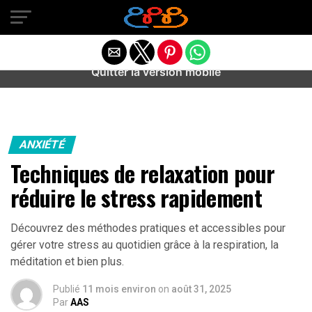
Warning
: preg_match(): Unknown modifier '/' in
/home/u589487443/domains/aideanxietestress.fr/public_h
content/plugins/idev-post-views/includes/class-bots.php
on line
130
Quitter la version mobile
ANXIÉTÉ
Techniques de relaxation pour
réduire le stress rapidement
Découvrez des méthodes pratiques et accessibles pour
gérer votre stress au quotidien grâce à la respiration, la
méditation et bien plus.
Publié
11 mois environ
on
août 31, 2025
Par
AAS