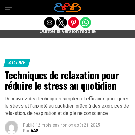
Warning
: preg_match(): Unknown modifier '/' in
/home/u589487443/domains/aideanxietestress.fr/public_h
content/plugins/idev-post-views/includes/class-bots.php
on line
130
Quitter la version mobile
ACTIVE
Techniques de relaxation pour
réduire le stress au quotidien
Découvrez des techniques simples et efficaces pour gérer
le stress et l’anxiété au quotidien grâce à des exercices de
relaxation, de respiration et de pleine conscience.
Publié
12 mois environ
on
août 21, 2025
Par
AAS