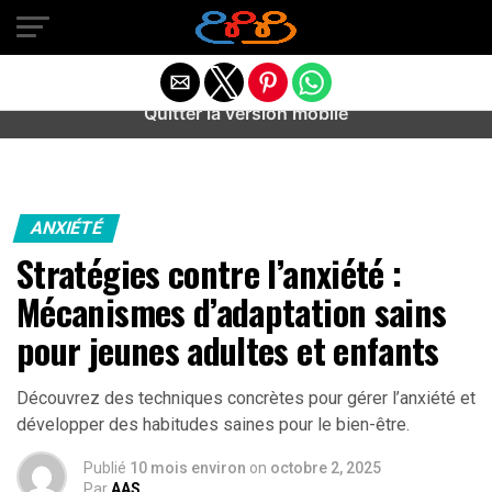
Warning
: preg_match(): Unknown modifier '/' in
/home/u589487443/domains/aideanxietestress.fr/public_h
content/plugins/idev-post-views/includes/class-bots.php
on line
130
Quitter la version mobile
ANXIÉTÉ
Stratégies contre l’anxiété :
Mécanismes d’adaptation sains
pour jeunes adultes et enfants
Découvrez des techniques concrètes pour gérer l’anxiété et
développer des habitudes saines pour le bien-être.
Publié
10 mois environ
on
octobre 2, 2025
Par
AAS