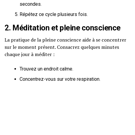
secondes.
Répétez ce cycle plusieurs fois.
2. Méditation et pleine conscience
La pratique de la pleine conscience aide à se concentrer
sur le moment présent. Consacrez quelques minutes
chaque jour à méditer :
Trouvez un endroit calme.
Concentrez-vous sur votre respiration.
Accueillez vos pensées sans jugement et ramenez
votre attention à votre souffle.
3. Habitudes de sommeil saines
Un sommeil réparateur est essentiel pour gérer l’anxiété.
Voici quelques conseils :