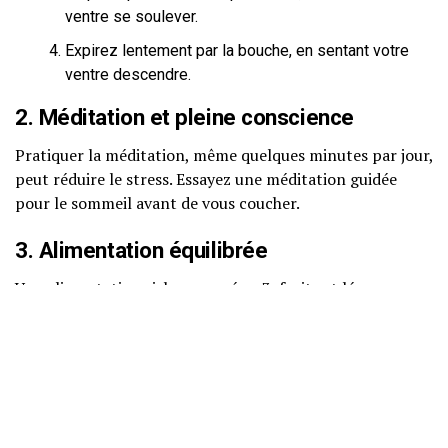
ventre se soulever.
Expirez lentement par la bouche, en sentant votre
ventre descendre.
2. Méditation et pleine conscience
Pratiquer la méditation, même quelques minutes par jour,
peut réduire le stress. Essayez une méditation guidée
pour le sommeil avant de vous coucher.
3. Alimentation équilibrée
Une alimentation riche en oméga-3, fruits et légumes
peut aider à gérer le stress. Incluez des aliments comme :
Poisson gras (saumon, sardines)
Noix et graines
Fruits frais et légumes colorés