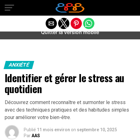
Warning
: preg_match(): Unknown modifier '/' in
/home/u589487443/domains/aideanxietestress.fr/public_h
content/plugins/idev-post-views/includes/class-bots.php
on line
130
Quitter la version mobile
ANXIÉTÉ
Identifier et gérer le stress au
quotidien
Découvrez comment reconnaître et surmonter le stress
avec des techniques pratiques et des habitudes simples
pour améliorer votre bien-être.
Publié
11 mois environ
on
septembre 10, 2025
Par
AAS