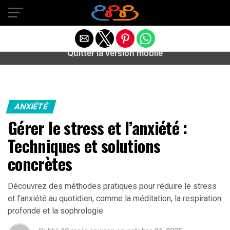
Warning
: preg_match(): Unknown modifier '/' in
/home/u589487443/domains/aideanxietestress.fr/public_h
content/plugins/idev-post-views/includes/class-bots.php
on line
130
Quitter la version mobile
ANXIÉTÉ
Gérer le stress et l’anxiété :
Techniques et solutions
concrètes
Découvrez des méthodes pratiques pour réduire le stress
et l’anxiété au quotidien, comme la méditation, la respiration
profonde et la sophrologie.