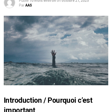
Publié
10 mois environ
on
octobre 21, 2025
Par
AAS
Introduction / Pourquoi c’est
important