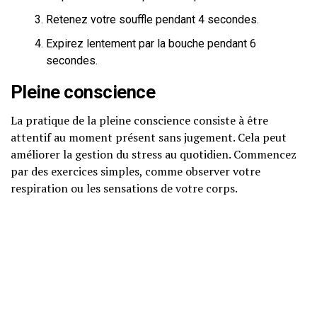
Retenez votre souffle pendant 4 secondes.
Expirez lentement par la bouche pendant 6
secondes.
Pleine conscience
La pratique de la pleine conscience consiste à être
attentif au moment présent sans jugement. Cela peut
améliorer la gestion du stress au quotidien. Commencez
par des exercices simples, comme observer votre
respiration ou les sensations de votre corps.
Sophrologie
La sophrologie est une méthode efficace pour gérer le
stress et favoriser le bien-être mental. Elle combine
relaxation et visualisation pour vous aider à retrouver
votre équilibre.