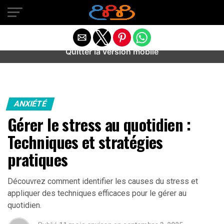
Warning
: preg_match(): Unknown modifier '/' in
/home/u589487443/domains/aideanxietestress.fr/public_h
content/plugins/idev-post-views/includes/class-bots.php
on line
130
Quitter la version mobile
ANXIÉTÉ
Gérer le stress au quotidien :
Techniques et stratégies
pratiques
Découvrez comment identifier les causes du stress et
appliquer des techniques efficaces pour le gérer au
quotidien.