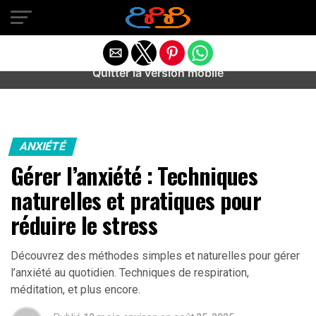
Warning
: preg_match(): Unknown modifier '/' in
/home/u589487443/domains/aideanxietestress.fr/public_h
content/plugins/idev-post-views/includes/class-bots.php
on line
130
Quitter la version mobile
ANXIÉTÉ
Gérer l’anxiété : Techniques
naturelles et pratiques pour
réduire le stress
Découvrez des méthodes simples et naturelles pour gérer
l’anxiété au quotidien. Techniques de respiration,
méditation, et plus encore.