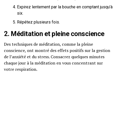
Expirez lentement par la bouche en comptant jusqu’à
six.
Répétez plusieurs fois.
2. Méditation et pleine conscience
Des techniques de méditation, comme la pleine
conscience, ont montré des effets positifs sur la gestion
de l’anxiété et du stress. Consacrez quelques minutes
chaque jour à la méditation en vous concentrant sur
votre respiration.
3. Utilisation de plantes apaisantes
Certaines plantes comme la camomille et la lavande sont
reconnues pour leurs propriétés apaisantes. Vous pouvez
les consommer sous forme de tisanes ou d’huiles
essentielles.