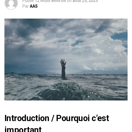
Publié
12 mois environ
on
août 25, 2025
Par
AAS
Introduction / Pourquoi c’est
important