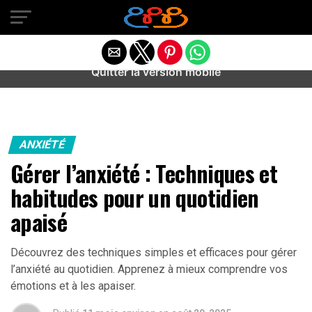
Warning
: preg_match(): Unknown modifier '/' in
/home/u589487443/domains/aideanxietestress.fr/public_h
content/plugins/idev-post-views/includes/class-bots.php
on line
130
Quitter la version mobile
ANXIÉTÉ
Gérer l’anxiété : Techniques et
habitudes pour un quotidien
apaisé
Découvrez des techniques simples et efficaces pour gérer
l’anxiété au quotidien. Apprenez à mieux comprendre vos
émotions et à les apaiser.