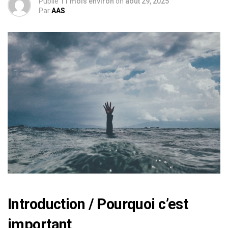
Publié
11 mois environ
on
août 29, 2025
Par
AAS
Introduction / Pourquoi c’est
important