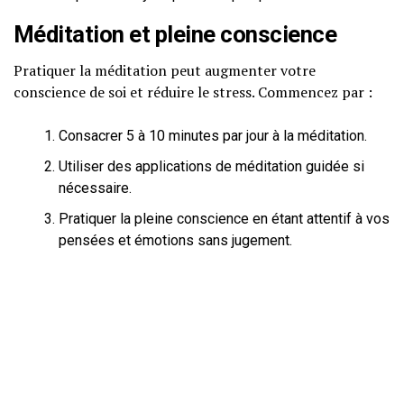
Méditation et pleine conscience
Pratiquer la méditation peut augmenter votre
conscience de soi et réduire le stress. Commencez par :
Consacrer 5 à 10 minutes par jour à la méditation.
Utiliser des applications de méditation guidée si
nécessaire.
Pratiquer la pleine conscience en étant attentif à vos
pensées et émotions sans jugement.
Alimentation équilibrée
Votre alimentation joue un rôle crucial dans votre santé
mentale. Intégrez des aliments riches en oméga-3 et en
vitamines B, comme :
Poissons gras (saumon, maquereau).