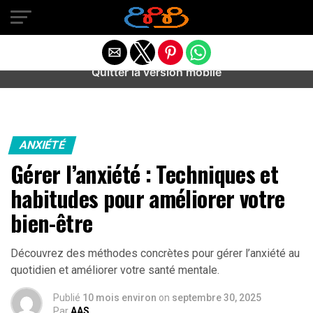
Warning
: preg_match(): Unknown modifier '/' in
/home/u589487443/domains/aideanxietestress.fr/public_h
content/plugins/idev-post-views/includes/class-bots.php
on line
130
Quitter la version mobile
ANXIÉTÉ
Gérer l’anxiété : Techniques et
habitudes pour améliorer votre
bien-être
Découvrez des méthodes concrètes pour gérer l’anxiété au
quotidien et améliorer votre santé mentale.
Publié
10 mois environ
on
septembre 30, 2025
Par
AAS