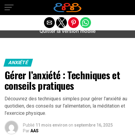
Warning
: preg_match(): Unknown modifier '/' in
/home/u589487443/domains/aideanxietestress.fr/public_h
content/plugins/idev-post-views/includes/class-bots.php
on line
130
Quitter la version mobile
ANXIÉTÉ
Gérer l’anxiété : Techniques et
conseils pratiques
Découvrez des techniques simples pour gérer l’anxiété au
quotidien, des conseils sur l’alimentation, la méditation et
l’exercice physique.
Publié
11 mois environ
on
septembre 16, 2025
Par
AAS