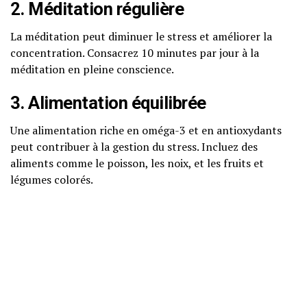
2. Méditation régulière
La méditation peut diminuer le stress et améliorer la
concentration. Consacrez 10 minutes par jour à la
méditation en pleine conscience.
3. Alimentation équilibrée
Une alimentation riche en oméga-3 et en antioxydants
peut contribuer à la gestion du stress. Incluez des
aliments comme le poisson, les noix, et les fruits et
légumes colorés.
4. Exercices de relaxation
Des pratiques telles que le yoga ou la sophrologie sont
efficaces pour gérer l’anxiété. Inscrivez-vous à un cours
local ou suivez des vidéos en ligne.