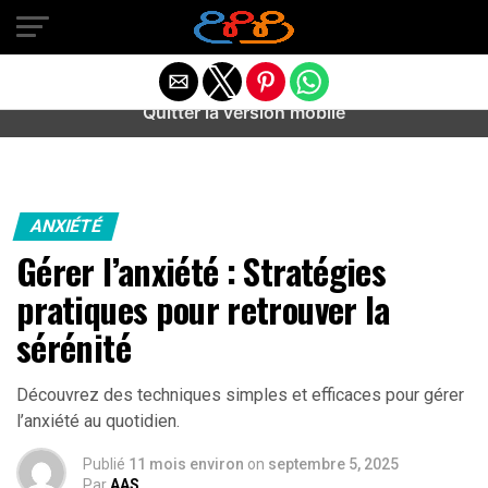
Warning
: preg_match(): Unknown modifier '/' in
/home/u589487443/domains/aideanxietestress.fr/public_h
content/plugins/idev-post-views/includes/class-bots.php
on line
130
Quitter la version mobile
ANXIÉTÉ
Gérer l’anxiété : Stratégies
pratiques pour retrouver la
sérénité
Découvrez des techniques simples et efficaces pour gérer
l’anxiété au quotidien.
Publié
11 mois environ
on
septembre 5, 2025
Par
AAS