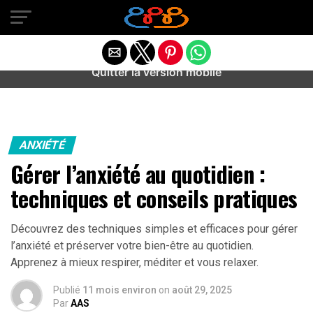
Warning
: preg_match(): Unknown modifier '/' in
/home/u589487443/domains/aideanxietestress.fr/public_h
content/plugins/idev-post-views/includes/class-bots.php
on line
130
Quitter la version mobile
ANXIÉTÉ
Gérer l’anxiété au quotidien :
techniques et conseils pratiques
Découvrez des techniques simples et efficaces pour gérer
l’anxiété et préserver votre bien-être au quotidien.
Apprenez à mieux respirer, méditer et vous relaxer.
Publié
11 mois environ
on
août 29, 2025
Par
AAS