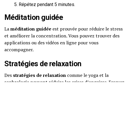
Répétez pendant 5 minutes.
Méditation guidée
La
méditation guidée
est prouvée pour réduire le stress
et améliorer la concentration. Vous pouvez trouver des
applications ou des vidéos en ligne pour vous
accompagner.
Stratégies de relaxation
Des
stratégies de relaxation
comme le yoga et la
sophrologie peuvent réduire les crises d’angoisse. Essayez
de suivre des cours ou des tutoriels en ligne.
Pleine conscience
Pratiquer la
pleine conscience
peut avoir un impact
positif sur la qualité de votre sommeil en réduisant les
pensées intrusives. Prenez quelques minutes chaque jour