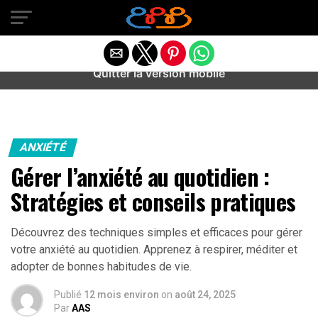
Warning
: preg_match(): Unknown modifier '/' in
/home/u589487443/domains/aideanxietestress.fr/public_h
content/plugins/idev-post-views/includes/class-bots.php
on line
130
Quitter la version mobile
ANXIÉTÉ
Gérer l’anxiété au quotidien :
Stratégies et conseils pratiques
Découvrez des techniques simples et efficaces pour gérer
votre anxiété au quotidien. Apprenez à respirer, méditer et
adopter de bonnes habitudes de vie.
Publié
12 mois environ
on
août 24, 2025
Par
AAS