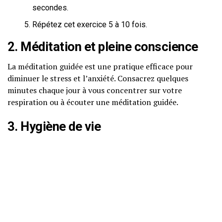
secondes.
Répétez cet exercice 5 à 10 fois.
2. Méditation et pleine conscience
La méditation guidée est une pratique efficace pour
diminuer le stress et l’anxiété. Consacrez quelques
minutes chaque jour à vous concentrer sur votre
respiration ou à écouter une méditation guidée.
3. Hygiène de vie
Adoptez une bonne hygiène de vie en intégrant :
Une alimentation équilibrée
Un exercice régulier (au moins 30 minutes par jour)
Un sommeil suffisant (7 à 9 heures par nuit)