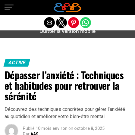
Warning
: preg_match(): Unknown modifier '/' in
/home/u589487443/domains/aideanxietestress.fr/public_h
content/plugins/idev-post-views/includes/class-bots.php
on line
130
Quitter la version mobile
ACTIVE
Dépasser l’anxiété : Techniques
et habitudes pour retrouver la
sérénité
Découvrez des techniques concrètes pour gérer l’anxiété
au quotidien et améliorer votre bien-être mental.
Publié
10 mois environ
on
octobre 8, 2025
Par
AAS