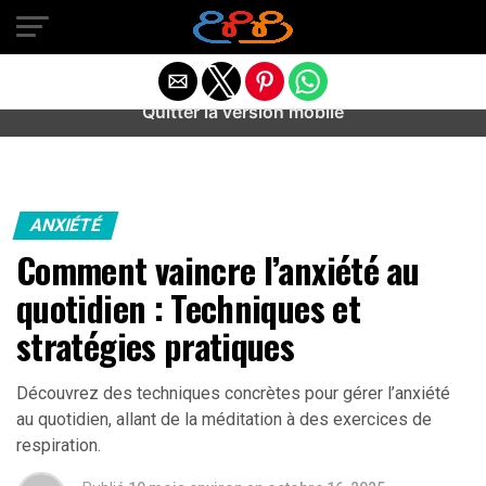
Warning
: preg_match(): Unknown modifier '/' in
/home/u589487443/domains/aideanxietestress.fr/public_h
content/plugins/idev-post-views/includes/class-bots.php
on line
130
Quitter la version mobile
ANXIÉTÉ
Comment vaincre l’anxiété au
quotidien : Techniques et
stratégies pratiques
Découvrez des techniques concrètes pour gérer l’anxiété
au quotidien, allant de la méditation à des exercices de
respiration.