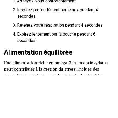
Asseyez-vous confortablement.
Inspirez profondément par le nez pendant 4
secondes.
Retenez votre respiration pendant 4 secondes.
Expirez lentement par la bouche pendant 6
secondes.
Alimentation équilibrée
Une alimentation riche en oméga-3 et en antioxydants
peut contribuer à la gestion du stress. Incluez des
aliments comme le poisson, les noix, les fruits et les
légumes dans votre régime.
Soutien social
Partagez vos expériences avec des amis ou des groupes de
soutien. Le soutien social peut réduire l’anxiété et vous
aider à vous sentir moins isolé.