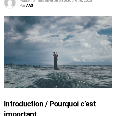
Publié
10 mois environ
on
octobre 16, 2025
Par
AAS
Introduction / Pourquoi c’est
important