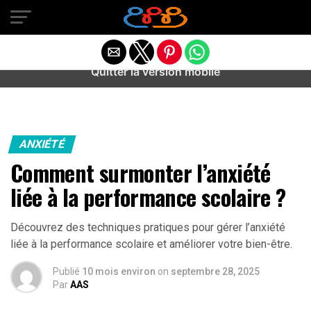
Warning
: preg_match(): Unknown modifier '/' in
/home/u589487443/domains/aideanxietestress.fr/public_h
content/plugins/idev-post-views/includes/class-bots.php
on line
130
Quitter la version mobile
ANXIÉTÉ
Comment surmonter l’anxiété
liée à la performance scolaire ?
Découvrez des techniques pratiques pour gérer l’anxiété
liée à la performance scolaire et améliorer votre bien-être.
Publié
10 mois environ
on
septembre 28, 2025
Par
AAS