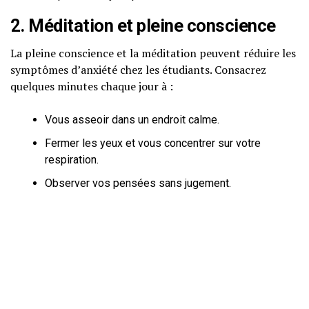
2. Méditation et pleine conscience
La pleine conscience et la méditation peuvent réduire les
symptômes d’anxiété chez les étudiants. Consacrez
quelques minutes chaque jour à :
Vous asseoir dans un endroit calme.
Fermer les yeux et vous concentrer sur votre
respiration.
Observer vos pensées sans jugement.
3. Alimentation équilibrée
Une alimentation riche en oméga-3 et en antioxydants
peut avoir un effet positif sur la santé mentale. Incluez
des aliments comme :
Poissons gras (saumon, sardines).