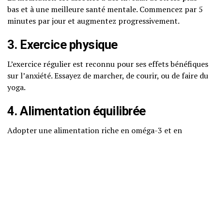
bas et à une meilleure santé mentale. Commencez par 5
minutes par jour et augmentez progressivement.
3. Exercice physique
L’exercice régulier est reconnu pour ses effets bénéfiques
sur l’anxiété. Essayez de marcher, de courir, ou de faire du
yoga.
4. Alimentation équilibrée
Adopter une alimentation riche en oméga-3 et en
antioxydants peut contribuer à la gestion de l’anxiété.
Privilégiez les poissons gras, les fruits et légumes frais.
5. Thérapie cognitivo-
comportementale (TCC)
La TCC est une méthode efficace pour traiter l’anxiété.