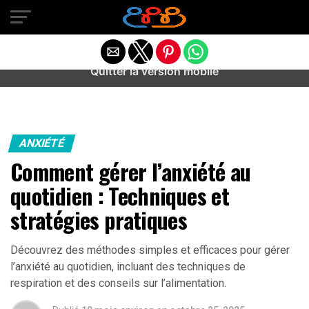
Warning
: preg_match(): Unknown modifier '/' in
/home/u589487443/domains/aideanxietestress.fr/public_h
content/plugins/idev-post-views/includes/class-bots.php
on line
130
Quitter la version mobile
ANXIÉTÉ
Comment gérer l’anxiété au
quotidien : Techniques et
stratégies pratiques
Découvrez des méthodes simples et efficaces pour gérer
l’anxiété au quotidien, incluant des techniques de
respiration et des conseils sur l’alimentation.