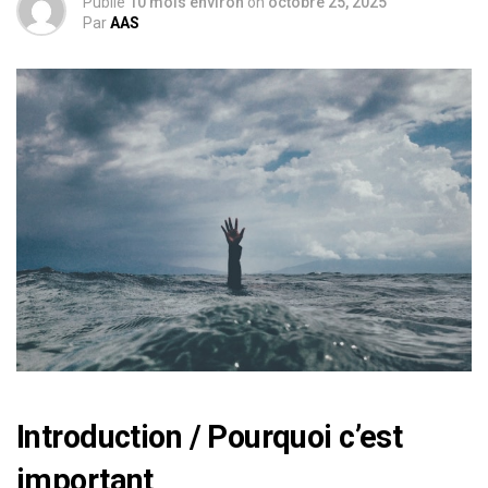
Publié
10 mois environ
on
octobre 25, 2025
Par
AAS
Introduction / Pourquoi c’est
important