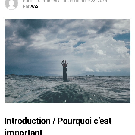
Publié
10 mois environ
on
octobre 23, 2025
Par
AAS
Introduction / Pourquoi c’est
important