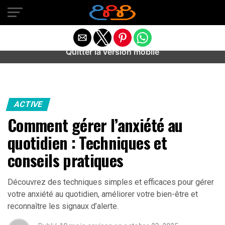
Warning
: preg_match(): Unknown modifier '/' in
/home/u589487443/domains/aideanxietestress.fr/public_h
content/plugins/idev-post-views/includes/class-bots.php
on line
130
Quitter la version mobile
ACTIVE
Comment gérer l’anxiété au
quotidien : Techniques et
conseils pratiques
Découvrez des techniques simples et efficaces pour gérer
votre anxiété au quotidien, améliorer votre bien-être et
reconnaître les signaux d’alerte.