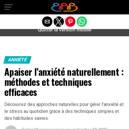
Warning
: preg_match(): Unknown modifier '/' in
/home/u589487443/domains/aideanxietestress.fr/public_h
content/plugins/idev-post-views/includes/class-bots.php
on line
130
Quitter la version mobile
ANXIÉTÉ
Apaiser l’anxiété naturellement :
méthodes et techniques
efficaces
Découvrez des approches naturelles pour gérer l’anxiété et
le stress au quotidien grâce à des techniques simples et
des habitudes saines.