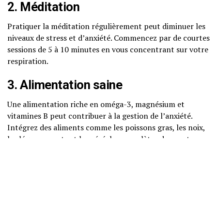
2. Méditation
Pratiquer la méditation régulièrement peut diminuer les
niveaux de stress et d’anxiété. Commencez par de courtes
sessions de 5 à 10 minutes en vous concentrant sur votre
respiration.
3. Alimentation saine
Une alimentation riche en oméga-3, magnésium et
vitamines B peut contribuer à la gestion de l’anxiété.
Intégrez des aliments comme les poissons gras, les noix,
les légumes verts et les céréales complètes dans votre
régime alimentaire.
4. Techniques de pleine conscience
Les techniques de pleine conscience, comme le yoga ou le
tai-chi, sont efficaces pour gérer le stress quotidien en
vous aidant à vous concentrer sur le moment présent.