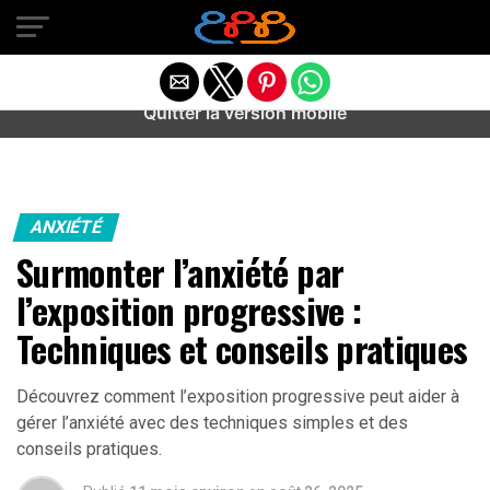
Warning
: preg_match(): Unknown modifier '/' in
/home/u589487443/domains/aideanxietestress.fr/public_h
content/plugins/idev-post-views/includes/class-bots.php
on line
130
Quitter la version mobile
ANXIÉTÉ
Surmonter l’anxiété par
l’exposition progressive :
Techniques et conseils pratiques
Découvrez comment l’exposition progressive peut aider à
gérer l’anxiété avec des techniques simples et des
conseils pratiques.