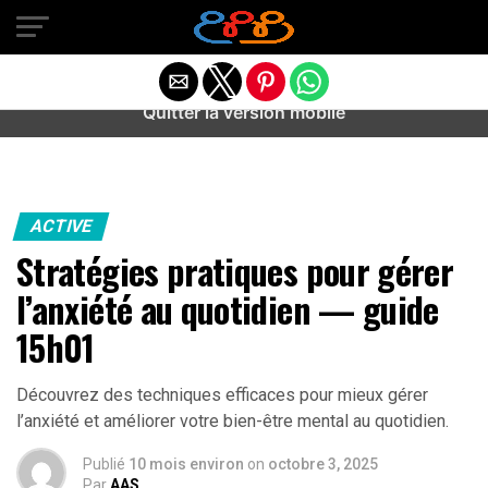
Warning
: preg_match(): Unknown modifier '/' in
/home/u589487443/domains/aideanxietestress.fr/public_h
content/plugins/idev-post-views/includes/class-bots.php
on line
130
Quitter la version mobile
ACTIVE
Stratégies pratiques pour gérer
l’anxiété au quotidien — guide
15h01
Découvrez des techniques efficaces pour mieux gérer
l’anxiété et améliorer votre bien-être mental au quotidien.
Publié
10 mois environ
on
octobre 3, 2025
Par
AAS