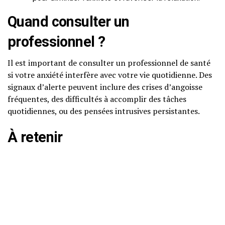
Quand consulter un
professionnel ?
Il est important de consulter un professionnel de santé
si votre anxiété interfère avec votre vie quotidienne. Des
signaux d’alerte peuvent inclure des crises d’angoisse
fréquentes, des difficultés à accomplir des tâches
quotidiennes, ou des pensées intrusives persistantes.
À retenir
Adopter des techniques simples et régulières peut vous
aider à mieux gérer l’anxiété au quotidien. N’oubliez pas que
le soutien professionnel est essentiel si les symptômes
deviennent trop lourds à porter.
FAQ