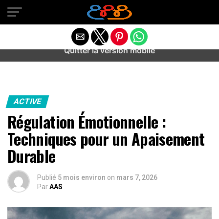
Warning
: preg_match(): Unknown modifier '/' in
/home/u589487443/domains/aideanxietestress.fr/public_h
content/plugins/idev-post-views/includes/class-bots.php
on line
130
Quitter la version mobile
ACTIVE
Régulation Émotionnelle :
Techniques pour un Apaisement
Durable
Publié
5 mois environ
on
mars 7, 2026
Par
AAS