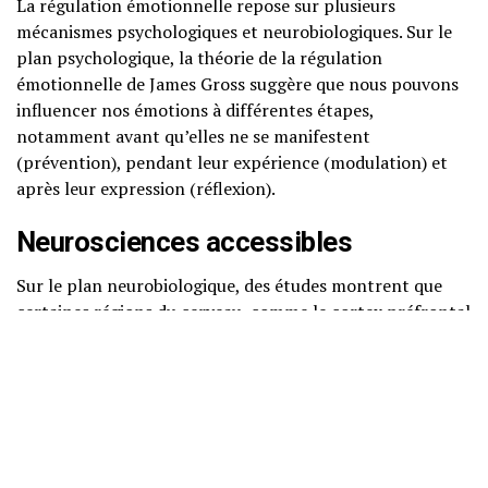
La régulation émotionnelle repose sur plusieurs
mécanismes psychologiques et neurobiologiques. Sur le
plan psychologique, la théorie de la régulation
émotionnelle de James Gross suggère que nous pouvons
influencer nos émotions à différentes étapes,
notamment avant qu’elles ne se manifestent
(prévention), pendant leur expérience (modulation) et
après leur expression (réflexion).
Neurosciences accessibles
Sur le plan neurobiologique, des études montrent que
certaines régions du cerveau, comme le cortex préfrontal
et l’amygdale, jouent un rôle crucial dans la régulation
émotionnelle. Le cortex préfrontal est impliqué dans le
contrôle exécutif, ce qui nous permet de réfléchir avant
d’agir. L’amygdale, quant à elle, est liée à la réponse
émotionnelle, notamment la peur et l’anxiété. Un
équilibre entre ces deux régions est nécessaire pour une