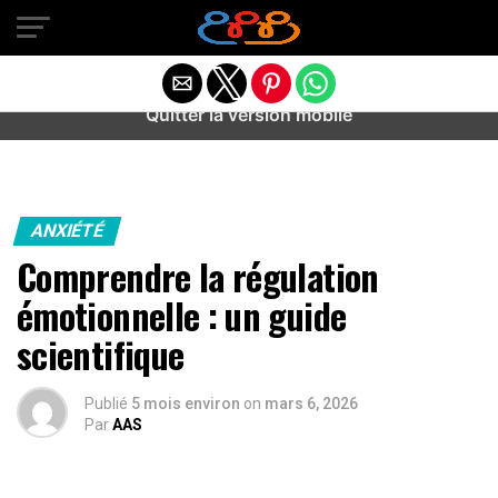
Warning
: preg_match(): Unknown modifier '/' in
/home/u589487443/domains/aideanxietestress.fr/public_h
content/plugins/idev-post-views/includes/class-bots.php
on line
130
Quitter la version mobile
ANXIÉTÉ
Comprendre la régulation
émotionnelle : un guide
scientifique
Publié
5 mois environ
on
mars 6, 2026
Par
AAS