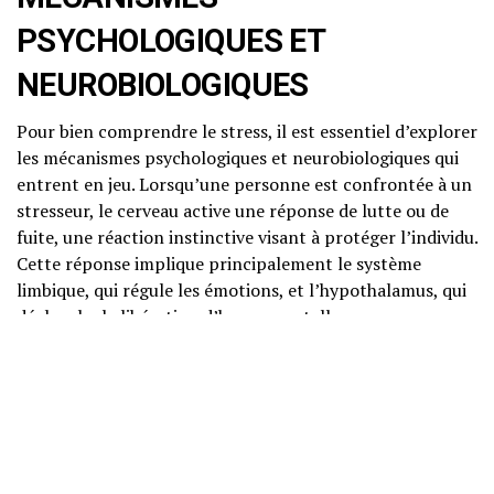
PSYCHOLOGIQUES ET
NEUROBIOLOGIQUES
Pour bien comprendre le stress, il est essentiel d’explorer
les mécanismes psychologiques et neurobiologiques qui
entrent en jeu. Lorsqu’une personne est confrontée à un
stresseur, le cerveau active une réponse de lutte ou de
fuite, une réaction instinctive visant à protéger l’individu.
Cette réponse implique principalement le système
limbique, qui régule les émotions, et l’hypothalamus, qui
déclenche la libération d’hormones telles que
l’adrénaline et le cortisol.
Le cortisol, souvent appelé « hormone du stress », joue
un rôle crucial dans la réponse au stress. Il aide à
mobiliser de l’énergie en augmentant la glycémie et en
modulant d’autres fonctions corporelles. Cependant, des