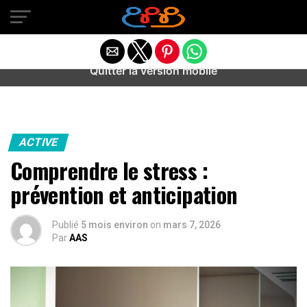
Warning
: preg_match(): Unknown modifier '/' in
/home/u589487443/domains/aideanxietestress.fr/public_h
content/plugins/idev-post-views/includes/class-bots.php
on line
130
Quitter la version mobile
ACTIVE
Comprendre le stress :
prévention et anticipation
Publié
5 mois environ
on
mars 7, 2026
Par
AAS