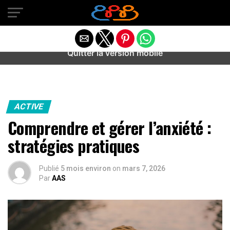
Warning
: preg_match(): Unknown modifier '/' in
/home/u589487443/domains/aideanxietestress.fr/public_h
content/plugins/idev-post-views/includes/class-bots.php
on line
130
Quitter la version mobile
ACTIVE
Comprendre et gérer l’anxiété :
stratégies pratiques
Publié
5 mois environ
on
mars 7, 2026
Par
AAS