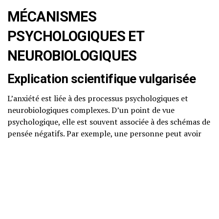
MÉCANISMES
PSYCHOLOGIQUES ET
NEUROBIOLOGIQUES
Explication scientifique vulgarisée
L’anxiété est liée à des processus psychologiques et
neurobiologiques complexes. D’un point de vue
psychologique, elle est souvent associée à des schémas de
pensée négatifs. Par exemple, une personne peut avoir
tendance à anticiper le pire dans des situations sociales,
renforçant ainsi son anxiété.
Sur le plan neurobiologique, l’anxiété est souvent liée à
un déséquilibre dans les neurotransmetteurs, tels que la
sérotonine et la noradrénaline. Ces substances chimiques
jouent un rôle crucial dans la régulation de l’humeur et