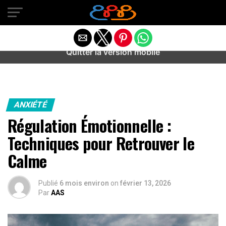
Warning
: preg_match(): Unknown modifier '/' in
/home/u589487443/domains/aideanxietestress.fr/public_h
content/plugins/idev-post-views/includes/class-bots.php
on line
130
Quitter la version mobile
ANXIÉTÉ
Régulation Émotionnelle :
Techniques pour Retrouver le
Calme
Publié
6 mois environ
on
février 13, 2026
Par
AAS