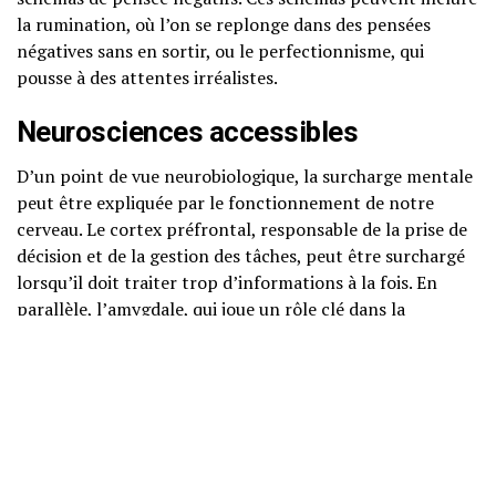
la rumination, où l’on se replonge dans des pensées
négatives sans en sortir, ou le perfectionnisme, qui
pousse à des attentes irréalistes.
Neurosciences accessibles
D’un point de vue neurobiologique, la surcharge mentale
peut être expliquée par le fonctionnement de notre
cerveau. Le cortex préfrontal, responsable de la prise de
décision et de la gestion des tâches, peut être surchargé
lorsqu’il doit traiter trop d’informations à la fois. En
parallèle, l’amygdale, qui joue un rôle clé dans la
régulation des émotions, peut devenir hyperactive,
entraînant des réactions de stress et d’anxiété.
Des études montrent également que la surcharge
mentale peut affecter la plasticité cérébrale, c’est-à-dire
la capacité du cerveau à s’adapter et à apprendre. Un
environnement mental encombré peut entraver notre