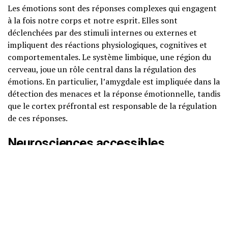
Les émotions sont des réponses complexes qui engagent
à la fois notre corps et notre esprit. Elles sont
déclenchées par des stimuli internes ou externes et
impliquent des réactions physiologiques, cognitives et
comportementales. Le système limbique, une région du
cerveau, joue un rôle central dans la régulation des
émotions. En particulier, l’amygdale est impliquée dans la
détection des menaces et la réponse émotionnelle, tandis
que le cortex préfrontal est responsable de la régulation
de ces réponses.
Neurosciences accessibles
Les neurosciences montrent que la manière dont nous
régulons nos émotions peut modifier notre cerveau. Par
exemple, des études ont démontré que les techniques de
pleine conscience peuvent renforcer les connexions dans
le cortex préfrontal, améliorant ainsi notre capacité à
gérer le stress et l’anxiété. De plus, la pratique régulière