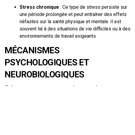
Stress chronique
: Ce type de stress persiste sur
une période prolongée et peut entraîner des effets
néfastes sur la santé physique et mentale. Il est
souvent lié à des situations de vie difficiles ou à des
environnements de travail exigeants.
MÉCANISMES
PSYCHOLOGIQUES ET
NEUROBIOLOGIQUES
Réponse au stress : le système
nerveux
Lorsque nous sommes confrontés à une situation
stressante, notre corps active le système nerveux
autonome, qui se divise en deux branches : le système
sympathique et le système parasympathique. Le système