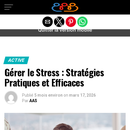
Warning
: preg_match(): Unknown modifier '/' in
/home/u589487443/domains/aideanxietestress.fr/public_h
content/plugins/idev-post-views/includes/class-bots.php
on line
130
Quitter la version mobile
ACTIVE
Gérer le Stress : Stratégies
Pratiques et Efficaces
Publié
5 mois environ
on
mars 17, 2026
Par
AAS