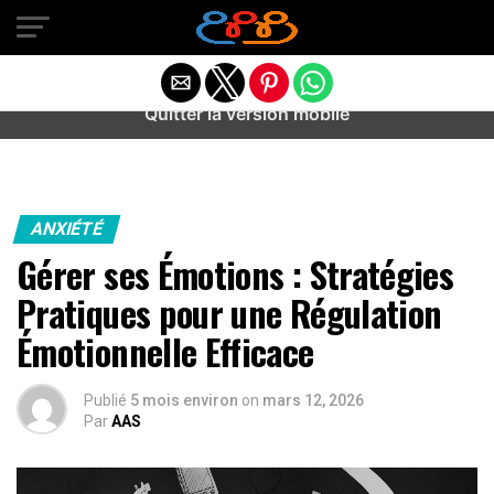
Warning
: preg_match(): Unknown modifier '/' in
/home/u589487443/domains/aideanxietestress.fr/public_h
content/plugins/idev-post-views/includes/class-bots.php
on line
130
Quitter la version mobile
ANXIÉTÉ
Gérer ses Émotions : Stratégies
Pratiques pour une Régulation
Émotionnelle Efficace
Publié
5 mois environ
on
mars 12, 2026
Par
AAS