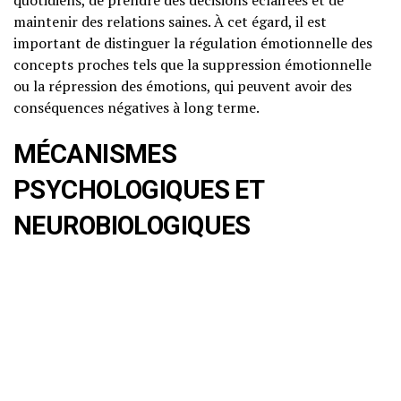
quotidiens, de prendre des décisions éclairées et de
maintenir des relations saines. À cet égard, il est
important de distinguer la régulation émotionnelle des
concepts proches tels que la suppression émotionnelle
ou la répression des émotions, qui peuvent avoir des
conséquences négatives à long terme.
MÉCANISMES
PSYCHOLOGIQUES ET
NEUROBIOLOGIQUES
Neurosciences : Comment notre
cerveau régule-t-il nos émotions ?
La régulation émotionnelle est fortement ancrée dans
notre biologie. Elle implique diverses structures
cérébrales, notamment l’amygdale, qui joue un rôle
central dans la détection des émotions, et le cortex