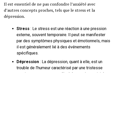
Il est essentiel de ne pas confondre l’anxiété avec
d’autres concepts proches, tels que le stress et la
dépression.
Stress
: Le stress est une réaction à une pression
externe, souvent temporaire. Il peut se manifester
par des symptômes physiques et émotionnels, mais
il est généralement lié à des événements
spécifiques.
Dépression
: La dépression, quant à elle, est un
trouble de l’humeur caractérisé par une tristesse
persistante et une perte d’intérêt pour les activités
quotidiennes. Bien que l’anxiété et la dépression
puissent coexister, elles ne sont pas synonymes.
En comprenant ces distinctions, nous pouvons mieux
appréhender l’anxiété et ses implications.
MÉCANISMES