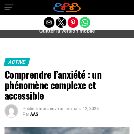
Warning
: preg_match(): Unknown modifier '/' in
/home/u589487443/domains/aideanxietestress.fr/public_h
content/plugins/idev-post-views/includes/class-bots.php
on line
130
Quitter la version mobile
ACTIVE
Comprendre l’anxiété : un
phénomène complexe et
accessible
Publié
5 mois environ
on
mars 12, 2026
Par
AAS