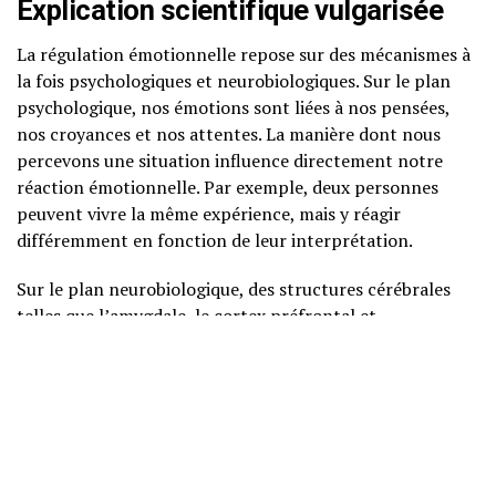
Explication scientifique vulgarisée
La régulation émotionnelle repose sur des mécanismes à
la fois psychologiques et neurobiologiques. Sur le plan
psychologique, nos émotions sont liées à nos pensées,
nos croyances et nos attentes. La manière dont nous
percevons une situation influence directement notre
réaction émotionnelle. Par exemple, deux personnes
peuvent vivre la même expérience, mais y réagir
différemment en fonction de leur interprétation.
Sur le plan neurobiologique, des structures cérébrales
telles que l’amygdale, le cortex préfrontal et
l’hippocampe jouent un rôle crucial. L’amygdale est
responsable de la détection des menaces et des émotions
intenses, tandis que le cortex préfrontal est impliqué
dans la prise de décision et la régulation des émotions.
Une communication efficace entre ces régions cérébrales
est essentielle pour une régulation émotionnelle saine.