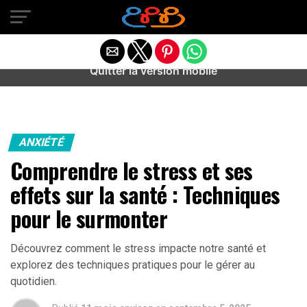
Warning
: preg_match(): Unknown modifier '/' in
/home/u589487443/domains/aideanxietestress.fr/public_h
content/plugins/idev-post-views/includes/class-bots.php
on line
130
Quitter la version mobile
ANXIÉTÉ
Comprendre le stress et ses
effets sur la santé : Techniques
pour le surmonter
Découvrez comment le stress impacte notre santé et
explorez des techniques pratiques pour le gérer au
quotidien.