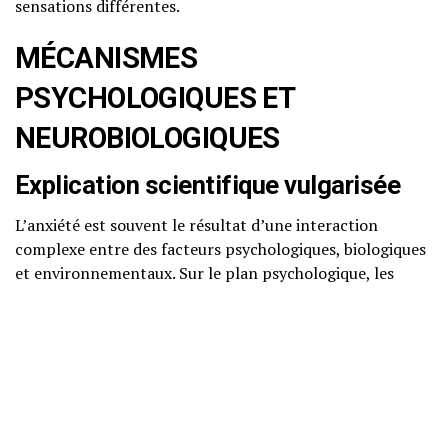
sensations différentes.
MÉCANISMES
PSYCHOLOGIQUES ET
NEUROBIOLOGIQUES
Explication scientifique vulgarisée
L’anxiété est souvent le résultat d’une interaction
complexe entre des facteurs psychologiques, biologiques
et environnementaux. Sur le plan psychologique, les
schémas de pensée négatifs, tels que la catastrophisation
ou l’auto-critique, peuvent contribuer à l’intensification
de l’anxiété. Ces pensées peuvent créer un cycle vicieux
où l’anxiété génère des pensées négatives, qui à leur tour
alimentent l’anxiété.
Neurosciences accessibles