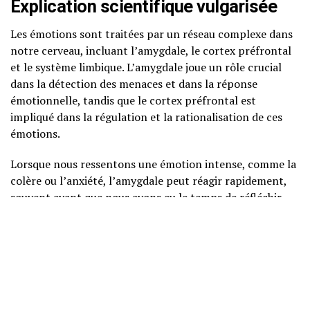
Explication scientifique vulgarisée
Les émotions sont traitées par un réseau complexe dans
notre cerveau, incluant l’amygdale, le cortex préfrontal
et le système limbique. L’amygdale joue un rôle crucial
dans la détection des menaces et dans la réponse
émotionnelle, tandis que le cortex préfrontal est
impliqué dans la régulation et la rationalisation de ces
émotions.
Lorsque nous ressentons une émotion intense, comme la
colère ou l’anxiété, l’amygdale peut réagir rapidement,
souvent avant que nous ayons eu le temps de réfléchir.
C’est ici que la régulation émotionnelle entre en jeu : elle
nous permet de tempérer la réponse émotionnelle
initiale et d’agir de manière plus réfléchie.
Psychologie cognitivo-
comportementale