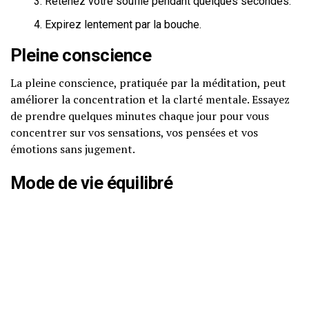
Retenez votre souffle pendant quelques secondes.
Expirez lentement par la bouche.
Pleine conscience
La pleine conscience, pratiquée par la méditation, peut
améliorer la concentration et la clarté mentale. Essayez
de prendre quelques minutes chaque jour pour vous
concentrer sur vos sensations, vos pensées et vos
émotions sans jugement.
Mode de vie équilibré
Adopter un mode de vie équilibré, incluant une
alimentation saine et de l’exercice physique, contribue à
une meilleure gestion du stress. Privilégiez des aliments
riches en nutriments et intégrez une activité physique
régulière dans votre routine.