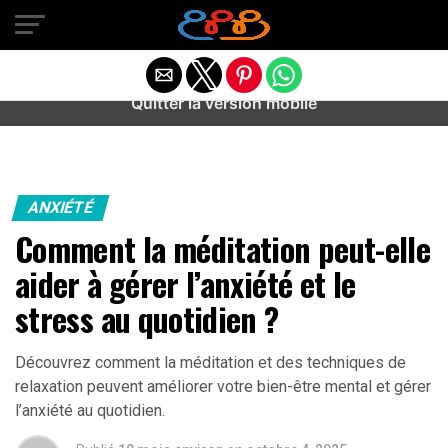
Warning
: preg_match(): Unknown modifier '/' in
/home/u589487443/domains/aideanxietestress.fr/public_h
content/plugins/idev-post-views/includes/class-bots.php
on line
130
Quitter la version mobile
ANXIÉTÉ
Comment la méditation peut-elle
aider à gérer l’anxiété et le
stress au quotidien ?
Découvrez comment la méditation et des techniques de
relaxation peuvent améliorer votre bien-être mental et gérer
l’anxiété au quotidien.