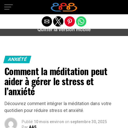
Warning
: preg_match(): Unknown modifier '/' in
/home/u589487443/domains/aideanxietestress.fr/public_h
content/plugins/idev-post-views/includes/class-bots.php
on line
130
Quitter la version mobile
ANXIÉTÉ
Comment la méditation peut
aider à gérer le stress et
l’anxiété
Découvrez comment intégrer la méditation dans votre
quotidien pour réduire stress et anxiété.
Publié
10 mois environ
on
septembre 30, 2025
Par
AAS