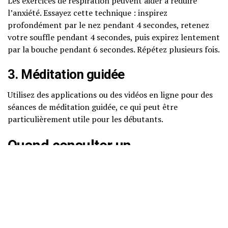
Les exercices de respiration peuvent aider à réduire
l’anxiété. Essayez cette technique : inspirez
profondément par le nez pendant 4 secondes, retenez
votre souffle pendant 4 secondes, puis expirez lentement
par la bouche pendant 6 secondes. Répétez plusieurs fois.
3. Méditation guidée
Utilisez des applications ou des vidéos en ligne pour des
séances de méditation guidée, ce qui peut être
particulièrement utile pour les débutants.
Quand consulter un
professionnel ? (signaux
d’alerte)
Il est important de reconnaître les signaux d’alerte d’une
crise d’angoisse, tels que des palpitations, des sueurs, et