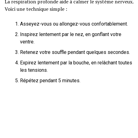
La respiration profonde aide à calmer le système nerveux.
Voici une technique simple :
Asseyez-vous ou allongez-vous confortablement.
Inspirez lentement par le nez, en gonflant votre
ventre.
Retenez votre souffle pendant quelques secondes.
Expirez lentement par la bouche, en relâchant toutes
les tensions.
Répétez pendant 5 minutes.
Pleine conscience
La pleine conscience consiste à être présent et conscient
de ses pensées et émotions sans jugement. Voici
comment l’intégrer dans votre quotidien :
Pratiquez la pleine conscience pendant vos repas