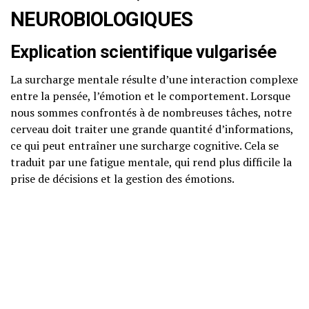
NEUROBIOLOGIQUES
Explication scientifique vulgarisée
La surcharge mentale résulte d’une interaction complexe
entre la pensée, l’émotion et le comportement. Lorsque
nous sommes confrontés à de nombreuses tâches, notre
cerveau doit traiter une grande quantité d’informations,
ce qui peut entraîner une surcharge cognitive. Cela se
traduit par une fatigue mentale, qui rend plus difficile la
prise de décisions et la gestion des émotions.
Neurosciences accessibles
Dans le cerveau, la surcharge mentale peut altérer le
fonctionnement du cortex préfrontal, la zone associée à
la prise de décision et au raisonnement. Lorsque cette
région est sur sollicitée, notre capacité à fonctionner
efficacement diminue. Parallèlement, l’amygdale,