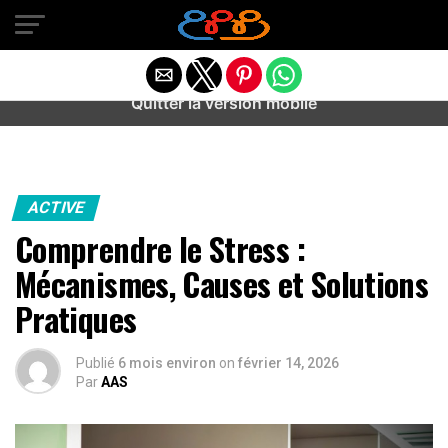
Warning
: preg_match(): Unknown modifier '/' in
/home/u589487443/domains/aideanxietestress.fr/public_h
content/plugins/idev-post-views/includes/class-bots.php
on line
130
Quitter la version mobile
ACTIVE
Comprendre le Stress :
Mécanismes, Causes et Solutions
Pratiques
Publié
6 mois environ
on
février 14, 2026
Par
AAS