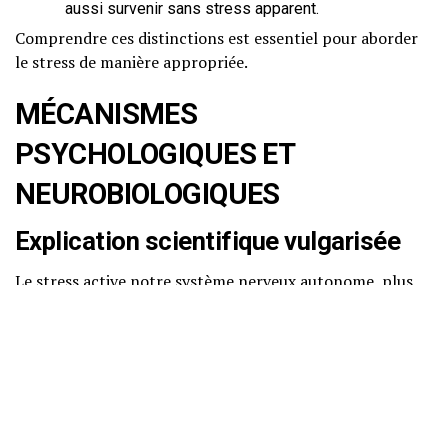
aussi survenir sans stress apparent.
Comprendre ces distinctions est essentiel pour aborder
le stress de manière appropriée.
MÉCANISMES
PSYCHOLOGIQUES ET
NEUROBIOLOGIQUES
Explication scientifique vulgarisée
Le stress active notre système nerveux autonome, plus
précisément le système sympathique, déclenchant la
fameuse réaction « combat ou fuite ». Cette réaction est
orchestrée par l’axe hypothalamo-hypophyso-
surrénalien (HHS), qui libère des hormones comme
l’adrénaline et le cortisol.